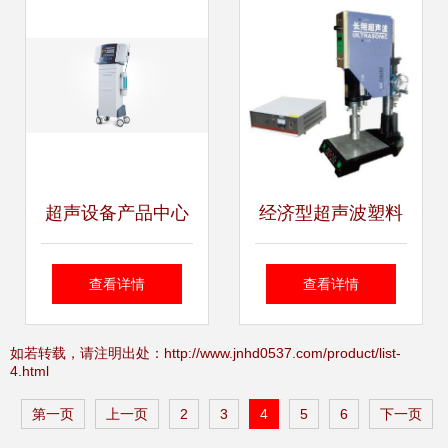
超声设备产品中心
经济型超声波塑料
焊接机CX-2600P
查看详情
查看详情
高效焊接的实惠之
如若转载，请注明出处：http://www.jnhd0537.com/product/list-
4.html
选
第一页
上一页
2
3
4
5
6
下一页