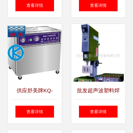
选择合适的超声诊
研发超声无创连续
查看详情
查看详情
断仪
血压监测设备，开
启血压监测新时代
供应舒美牌KQ-
批发超声波塑料焊
1000E超声波清洗
接机 高效、精准的
查看详情
查看详情
器 高效清洁的理想
塑料连接解决方案