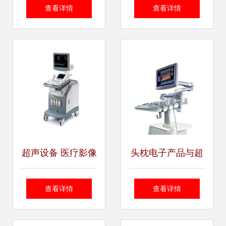
疗器械获批，国产
理、应用与发展
查看详情
查看详情
超声设备向高端化
迈进
超声设备 医疗影像
头枕电子产品与超
诊断的关键利器
声设备的创新融合
查看详情
查看详情