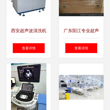
西安超声波清洗机
广东阳江专业超声
市场竞争分析 谁是
波清洗机 价格、厂
查看详情
查看详情
最强？
家与设备全解析